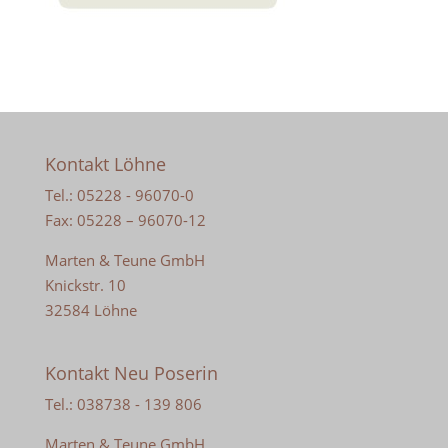
Kontakt Löhne
Tel.: 05228 - 96070-0
Fax: 05228 – 96070-12
Marten & Teune GmbH
Knickstr. 10
32584 Löhne
Kontakt Neu Poserin
Tel.: 038738 - 139 806
Marten & Teune GmbH