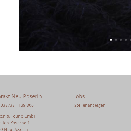
takt Neu Poserin
Jobs
: 038738 - 139 806
Stellenanzeigen
ten & Teune GmbH
alten Kaserne 1
9 Neu Poserin