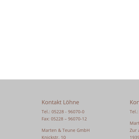
Kontakt Löhne
Kon
Tel.: 05228 - 96070-0
Tel.
Fax: 05228 – 96070-12
Mar
Marten & Teune GmbH
Zur 
Knickstr. 10
1939