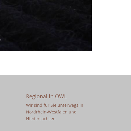
Regional in OWL
Wir sind für Sie unterwegs in
Nordrhein-Westfalen und
Niedersachsen.