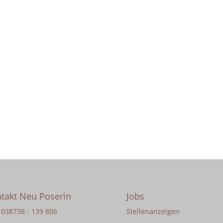
takt Neu Poserin
Jobs
: 038738 - 139 806
Stellenanzeigen