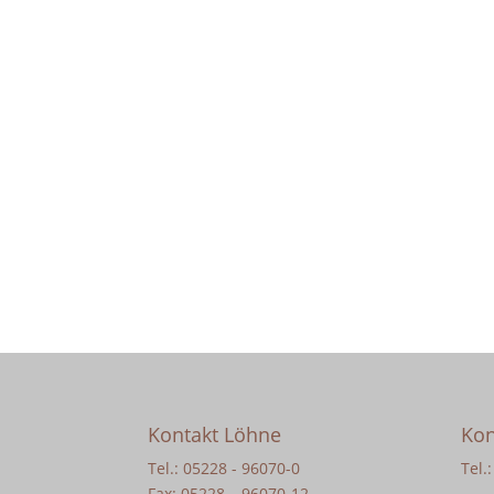
Kontakt Löhne
Kon
Tel.: 05228 - 96070-0
Tel.
Fax: 05228 – 96070-12