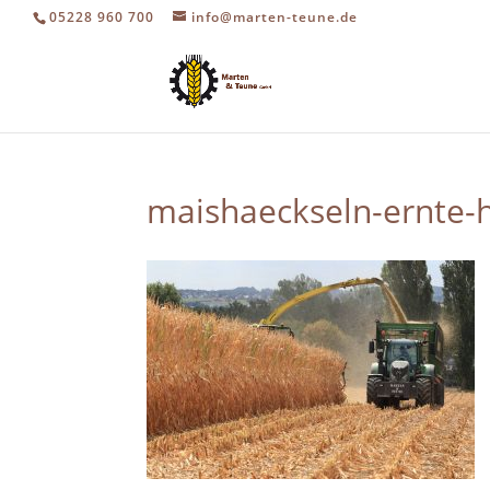
05228 960 700
info@marten-teune.de
maishaeckseln-ernte-